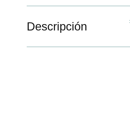
Descripción
Este programa está diseñado para entregar
conocimientos fundamentales sobre el
funcionamiento de vehículos eléctricos y
sistemas de infraestructura de carga,
además de abordar políticas públicas,
modelos de negocios y esquemas de
asociación público-privado que han sido
clave en la masificación de la
electromovilidad.
El diplomado incluye
sesiones