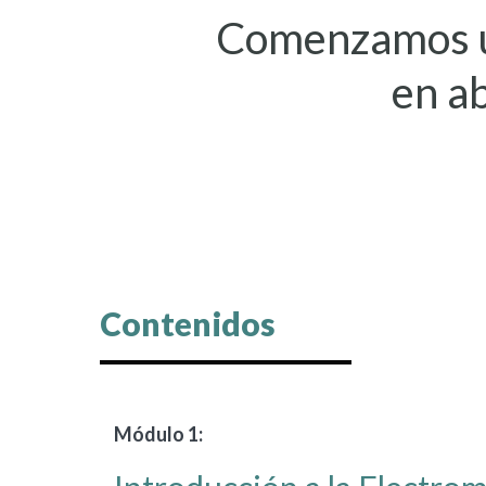
vinculadas al ecosistema de la
Comenzamos u
electromovilidad.
en a
Contenidos
Módulo 1: