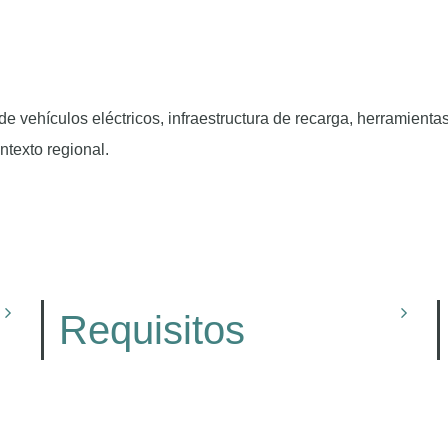
e vehículos eléctricos, infraestructura de recarga, herramient
ntexto regional.
Requisitos
Se recomienda contar con
conocimientos básicos de gestión de